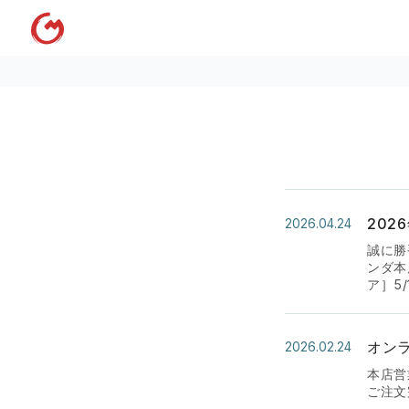
202
2026.04.24
誠に勝
ンダ本
ア］5/
オン
2026.02.24
本店営
ご注文