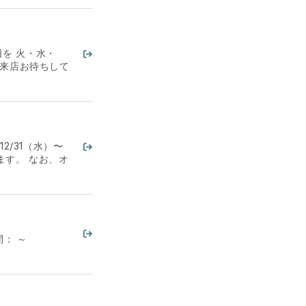
日を 火・水・
 ご来店お待ちして
2/31（水）〜
ります。 なお、オ
： ～