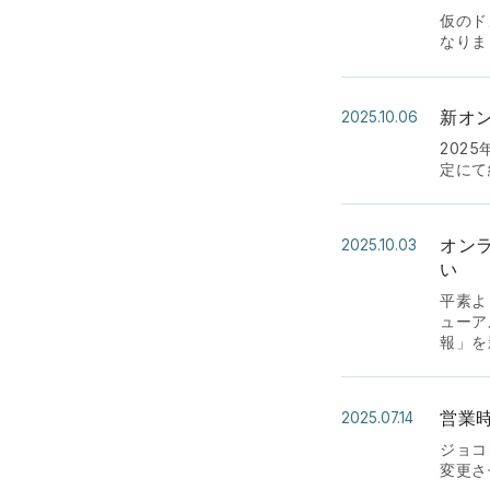
仮のド
なりまし
新オ
2025.10.06
202
定にて
オン
2025.10.03
い
平素よ
ューア
報」を
営業
2025.07.14
ジョコン
変更さ