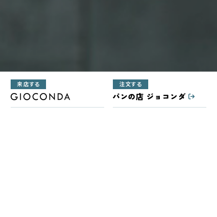
来店する
注文する
営業日：
火・水・土・日
ご注文日からの発送予定日
11:00～16:00
月～木：
翌週の水～金
TEL：
086-262-0787
金～日：
翌週の金～翌翌週の火
NEWS
お知らせ